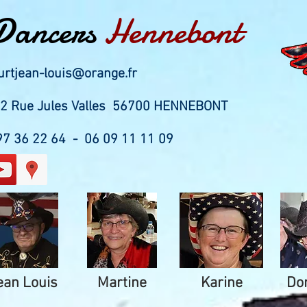
Dancers
Hennebont
urtjean-louis@orange.fr
 12 Rue Jules Valles 56700 HENNEBONT
 97 36 22 64 - 06 09 11 11 09
ean Louis
Martine
Karine
Do