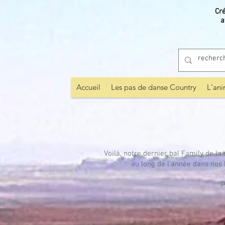
Cr
a
Accueil
Les pas de danse Country
L'ani
Voilà, notre dernier bal Family de la
au long de l'année dans nos 
P