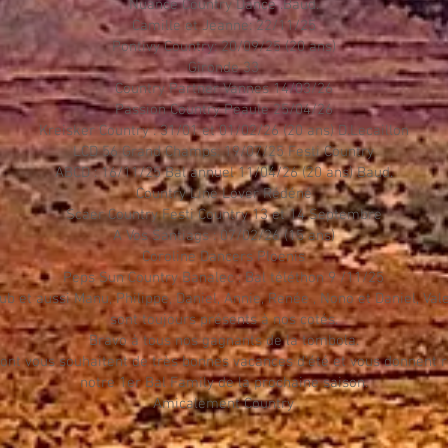
Nuance Country Dance .Baud.
Camille et Jeanne: 22/11/25
Pontivy Country: 20/09/25 (20 ans)
Gironde 33
Country Partner Vannes 14/03/26
Passion Country Peaule 25/04/26
Kreisker Country : 31/01 et 01/02/26 (20 ans) D.Lecaillon
LCD 56 Grand Champs: 19/07/25 Festi Country
ABCD : 16/11/25 Bal annuel 11/04/26 (20 ans) Baud.
Country Line Lover Rédéné
Scaer Country Festi Country 13 et 14 Septembre
A Vos Santiags : 07/02/26 (15 ans)
Coroline Dancers Ploenis
Peps Sun Country Banalec : Bal téléthon 9 /11/25
b et aussi Manu, Philippe, Daniel, Annie, Renée , Nono et Daniel, Valer
sont toujours présents à nos cotés.
Bravo à tous nos gagnants de la tombola.
nt vous souhaitent de très bonnes vacances d'été et vous donnent 
notre 1er Bal Family de la prochaine saison.
Amicalement Country