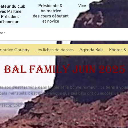
Présidente &
Vice - Présidente
Tr
éateur du club
Animatrice
vec Martine.
des cours débutant
Président
et novice
d'honneur
matrice Country
Les fiches de danses
Agenda Bals
Photos & 
BAL FAMILY Juin 2025
 saison c'est terminé dans la joie et la bonne humeur . Je tiens à vous
bals mensuels, c'est grâce à vous que ces bals ont du succès. Je rem
MBCD Loudéac
lescop Country : 22/06 Métropolis , 4/10 bal annuel 21/12 bal de Noe
The 9 Fellows : 17/01/26 lilly West
Daddy's Country 56: 28Juin Journée Américaine (10 ans)
Amitié Country Pleucadeuc: 18/04/26