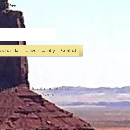
ésorière
vidéos Bal
Univers country
Contact
 remercier tous de votre fidélité tout
ercie tous les clubs présents
l.