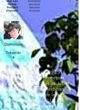
club avec
Animatrice
Martine.
des cours
Président
débutant
d'honneur
et novice
Dominique
Trésorièr
e
Le 3ème show des "TRIKES
RIDERS BREIZH" d'Hennebont
s'est déroulé les 03 et 04 Juillet
2010 à la prairie de Kerbihan.
Rassemblés autour de leur
président, Martial HELLO, ces
"fondus" de gros cubes et de