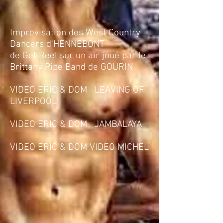
Improvisation des West Country
Dancers d'HENNEBONT
de Get Reel sur un air joué par le
Brittany Pipe Band de GOURIN
VIDEO ERIC & DOM
LEAVING OF
LIVERPOOL
VIDEO ERIC & DOM
JAMBALAYA
VIDEO ERIC & DOM
VIDEO MICHEL