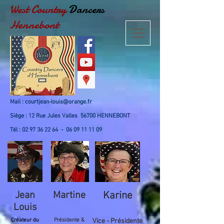
West Country
Dancers
Hennebont
Mail :
courtjean-louis@orange.fr
Siège : 12 Rue Jules Valles 56700 HENNEBONT
Tél :
02 97 36 22 64
-
06 09 11 11 09
Jean
Martine
Karine
Louis
Créateur du
Présidente &
Vice - Présidente