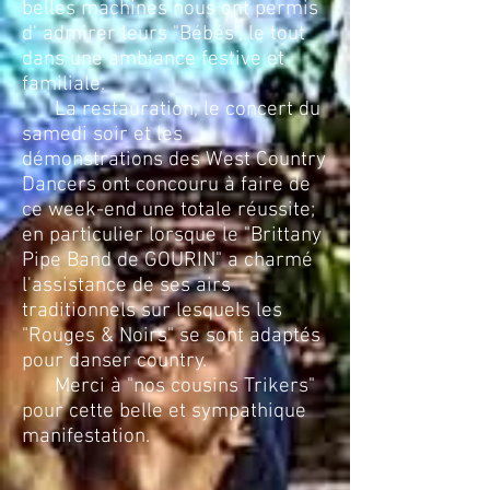
belles machines nous ont permis
d' admirer leurs "Bébés", le tout
dans une ambiance festive et
familiale.
La restauration, le concert du
samedi soir et les
démonstrations des West Country
Dancers ont concouru à faire de
ce week-end une totale réussite;
en particulier lorsque le "Brittany
Pipe Band de GOURIN" a charmé
l'assistance de ses airs
traditionnels sur lesquels les
"Rouges & Noirs" se sont adaptés
pour danser country.
Merci à "nos cousins Trikers"
pour cette belle et sympathique
manifestation.