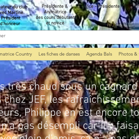
Présidente &
Vice - Présidente
Tr
éateur du club
Animatrice
vec Martine.
des cours débutant
Président
et novice
d'honneur
matrice Country
Les fiches de danses
Agenda Bals
Photos & 
s très chaud sous un cagnard 
 chez JEF, les rafraîchissemen
lleurs, Philippe en est encore t
'a pas désempli car il y faisai