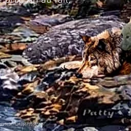
prix! Ah au fait,
oogle8c3c7f282b67286f.html