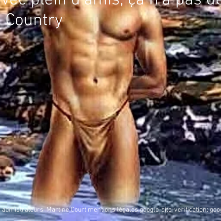
vec plein d'amis, ça n'a pas de 
é Country
admistrateurs Martine Court
mentions légales google-site-verification: g