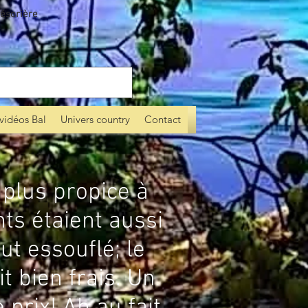
ésorière
vidéos Bal
Univers country
Contact
plus propice à
ts étaient aussi
out essouflé; le
t bien frais. Un