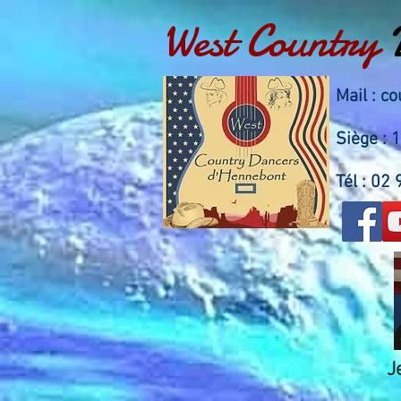
West Country
Mail :
co
Siège :
Tél : 02
J