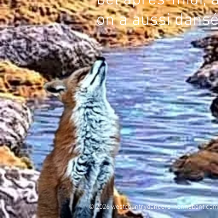
bel après-midi, a
on a aussi dans
© 2026 westcountrydancers-hennebont.com 