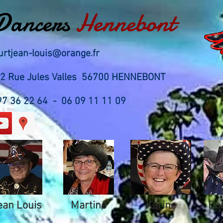
Dancers
Hennebont
urtjean-louis@orange.fr
 12 Rue Jules Valles 56700 HENNEBONT
 97 36 22 64 - 06 09 11 11 09
ean Louis
Martine
Karine
Do