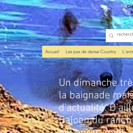
Cr
a
Accueil
Les pas de danse Country
L'ani
Un dimanche trè
la baignade mais
d'actualité. D'ai
Saloon du ranch n