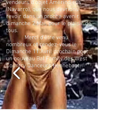
vendeurs d'objet Amérindiens
(Navarro), que nous devrions
revoir dans un proche avenir,
dimanche 2 Mai, pour le plaisir de
tous.
Merci d'être venu
nombreux et rendez-vous le
Dimanche 11 Avril prochain pour
un nouveau Bal Family des West
Country Danceurs Hennebont.