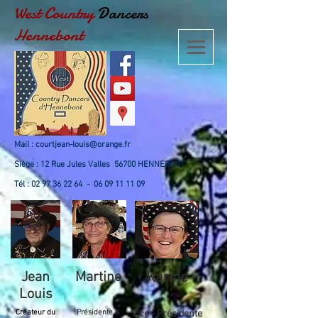
West Country
Dancers
Hennebont
Mail :
courtjean-louis@orange.fr
Siège : 12 Rue Jules Valles 56700 HENNEBONT
Tél :
02 97 36 22 64
-
06 09 11 11 09
Jean
Martine
Karine
Louis
Créateur du
Présidente &
Vice - Présidente