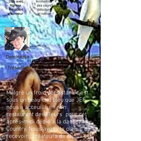
club avec
Animatrice
Martine.
des cours
Président
débutant
d'honneur
et novice
Dominique
Trésorièr
e
Malgré un froid persistant, c'est
sous un beau ciel bleu que JEF
nous a acceuilli, en son
restaurant des Fleurs pour cet
après-midi dédié à la danse
Country. Nous avons le plaisir de
recevoir , créateurs de bijoux et