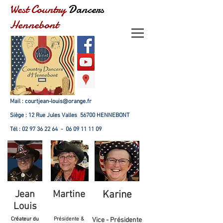
West Country
Dancers
Hennebont
Mail :
courtjean-louis@orange.fr
Siège : 12 Rue Jules Valles 56700 HENNEBONT
Tél :
02 97 36 22 64
-
06 09 11 11 09
Jean
Martine
Karine
Louis
Créateur du
Présidente &
Vice - Présidente