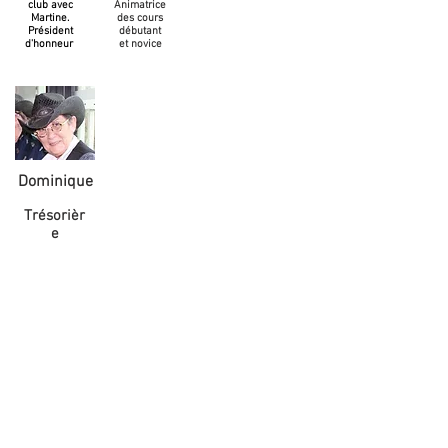
club avec
Animatrice
Martine.
des cours
Président
débutant
d'honneur
et novice
Dominique
Trésorièr
e
Bal Family du 07 Mai au Vallon-
Boisé à HENNEBONT (56)
C'est une joie que de se retrouver
tous ensemble pour partager un
après-midi festif. Merci à tous les
clubs présents qui se sont