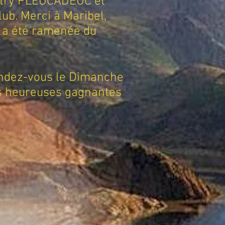
ntry PLEUCADEUC et
ub. Merci à Maribel,
us a été ramenée du
rendez-vous le Dimanche
os heureuses gagnantes