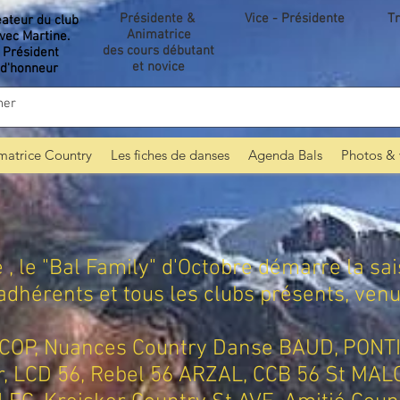
Présidente &
Vice - Présidente
Tr
éateur du club
Animatrice
vec Martine.
des cours débutant
Président
et novice
d'honneur
matrice Country
Les fiches de danses
Agenda Bals
Photos & 
le "Bal Family" d'Octobre démarre la sais
dhérents et tous les clubs présents, venus
COP, Nuances Country Danse BAUD, PONT
er, LCD 56, Rebel 56 ARZAL, CCB 56 St MA