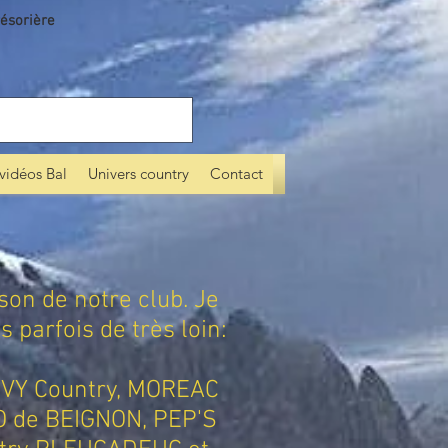
ésorière
vidéos Bal
Univers country
Contact
on de notre club. Je
 parfois de très loin:
IVY Country, MOREAC
LO de BEIGNON, PEP'S