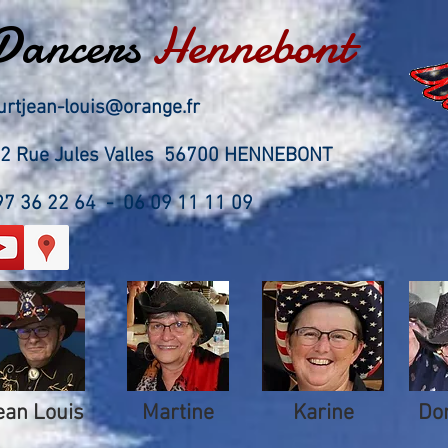
Dancers
Hennebont
urtjean-louis@orange.fr
 12 Rue Jules Valles 56700 HENNEBONT
 97 36 22 64 - 06 09 11 11 09
ean Louis
Martine
Karine
Do