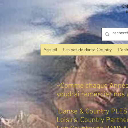
Cr
a
Accueil
Les pas de danse Country
L'ani
~Comme chaque Année , 
voudrai remercier nos a
Danse & Country PLES
Loisirs, Country Partn