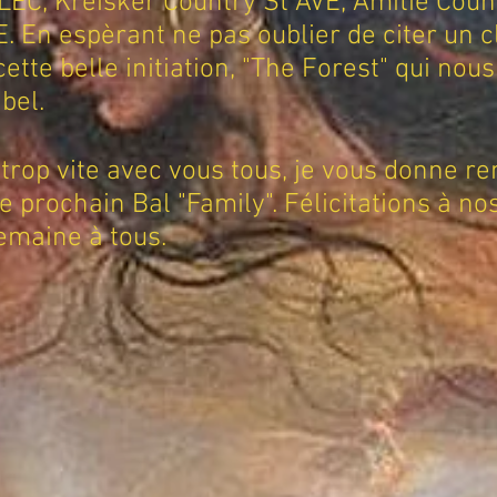
EC, Kreisker Country St AVE, Amitié Cou
En espèrant ne pas oublier de citer un cl
ette belle initiation, "The Forest" qui no
bel.
 trop vite avec vous tous, je vous donne 
 prochain Bal "Family". Félicitations à n
emaine à tous.