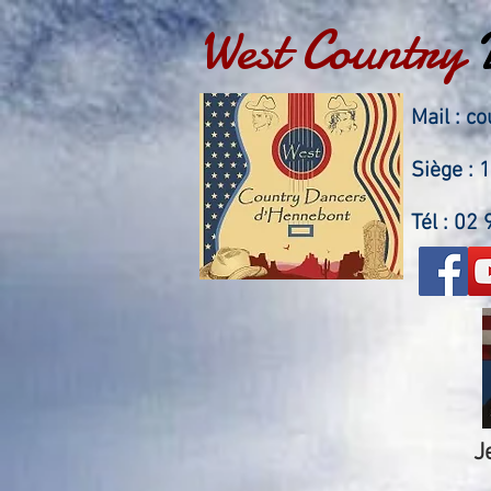
West Country
Mail :
co
Siège :
Tél : 02
J