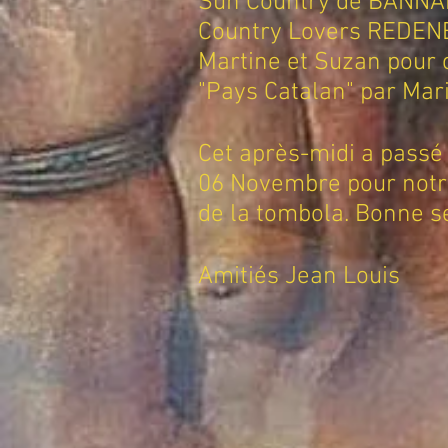
Sun Country de BANNAL
Country Lovers REDENE. 
Martine et Suzan pour c
"Pays Catalan" par Mari
Cet après-midi a passé
06 Novembre pour notre
de la tombola. Bonne s
Amitiés Jean Louis