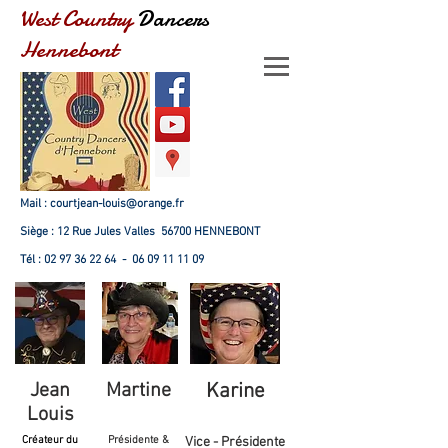
West Country
Dancers
Hennebont
Mail :
courtjean-louis@orange.fr
Siège : 12 Rue Jules Valles 56700 HENNEBONT
Tél :
02 97 36 22 64
-
06 09 11 11 09
Jean
Martine
Karine
Louis
Créateur du
Présidente &
Vice - Présidente