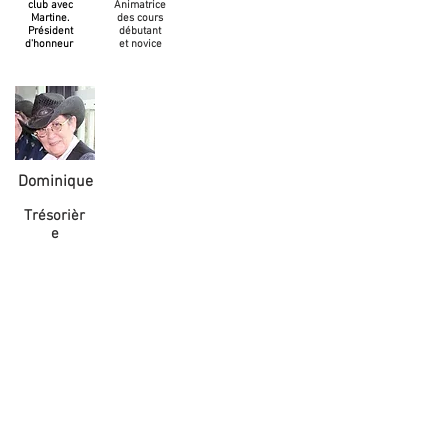
club avec
Animatrice
Martine.
des cours
Président
débutant
d'honneur
et novice
Dominique
Trésorièr
e
Bal "FAMILY" du 01 Octobre 2017
Plus de cent trente
danseurs se sont retrouvés à
Hennebont pour partager cette
passion commune qui nous
animes, pour le premier "Bal