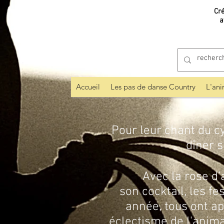
Cr
a
Accueil
Les pas de danse Country
L'ani
Pour leur chant du cy
dîner s
Avec la rose d’accu
son cocktail, les fe
année, tous ont ap
éclectisme de l'animat