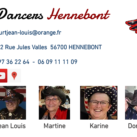
Dancers
Hennebont
urtjean-louis@orange.fr
 12 Rue Jules Valles 56700 HENNEBONT
 97 36 22 64 - 06 09 11 11 09
ean Louis
Martine
Karine
Do