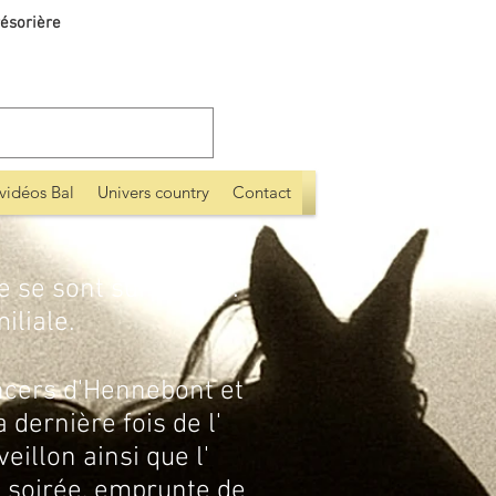
ésorière
vidéos Bal
Univers country
Contact
le se sont surpassés:
iliale.
cers d'Hennebont et
 dernière fois de l'
eillon ainsi que l'
La soirée, emprunte de