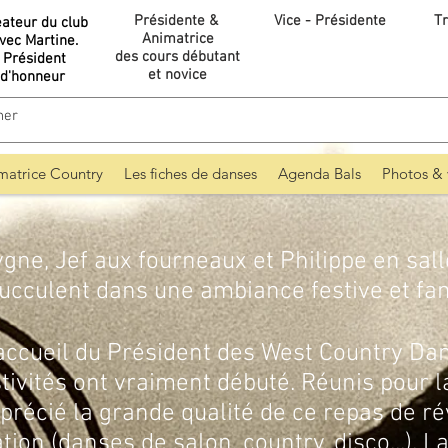
Présidente &
Vice - Présidente
Tr
éateur du club
Animatrice
vec Martine.
des cours débutant
Président
et novice
d'honneur
matrice Country
Les fiches de danses
Agenda Bals
Photos & 
gne, Jef aux fourneaux et Philippe en sal
ucculent dans une ambiance festive et fam
eil du Président des West Country Dan
stivités ont vraiment débuté. Réunis pour la
précié la grande qualité de ce repas de rév
ion (danses de salon, country, disco...). 