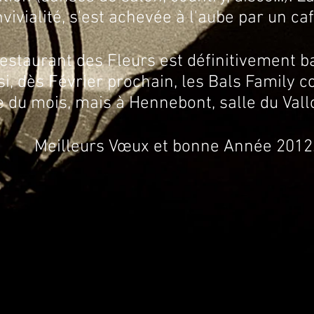
ivialité, s'est achevée à l'aube par un ca
urant des Fleurs est définitivement ba
si, dès Février prochain, les Bals Family c
du mois, mais à Hennebont, salle du Vall
Meilleurs Vœux et bonne Année 2012