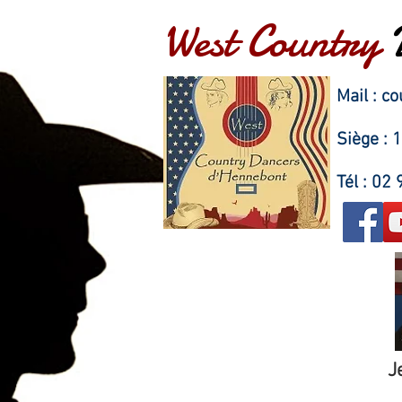
West Country
Mail :
co
Siège :
Tél : 02
J