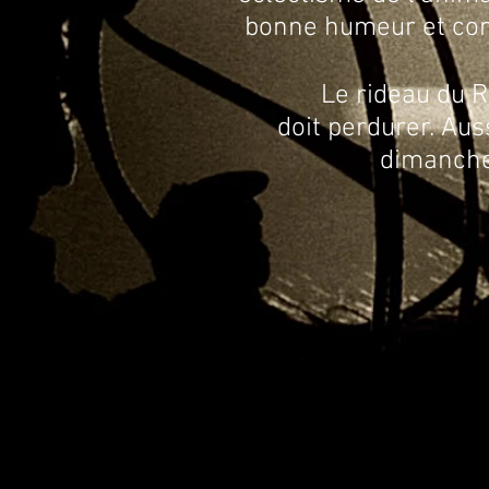
bonne humeur et conv
Le rideau du Resta
doit perdurer. Aus
dimanche 