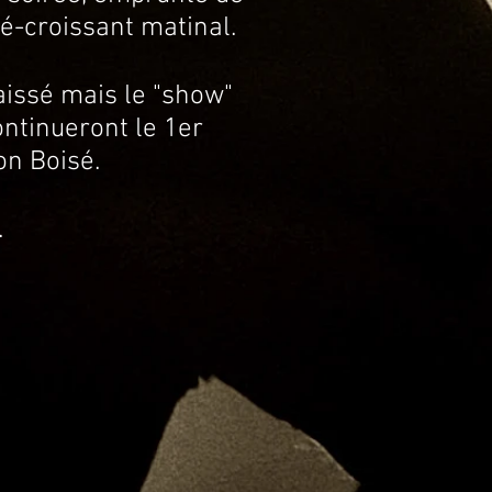
fé-croissant matinal.
issé mais le "show"
ontinueront le 1er
on Boisé.
.