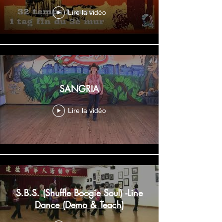
country débutant, Don
WILLIAMS
Lire la vidéo
SANGRIA
Lire la vidéo
S.B.S. (Shuffle Boogie Soul) -Line
Dance (Demo & Teach)