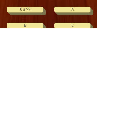
0 à 99
A
B
C
D
E
F
G
H
I
J
K
L
M
N
O