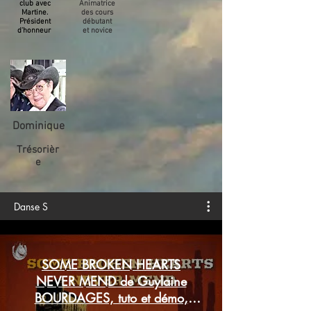
club avec
Animatrice
Martine.
des cours
Président
débutant
d'honneur
et novice
Dominique
Trésorièr
e
Danse S
SOME BROKEN HEARTS
NEVER MEND de Guylaine
BOURDAGES, tuto et démo,