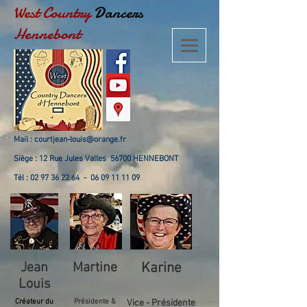
West Country
Dancers
Hennebont
Mail :
courtjean-louis@orange.fr
Siège : 12 Rue Jules Valles 56700 HENNEBONT
Tél :
02 97 36 22 64
-
06 09 11 11 09
Jean
Martine
Karine
Louis
Créateur du
Présidente &
Vice - Présidente